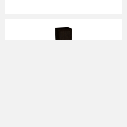
Шкаф однодверный
56 см P56
от 13 592 ₽
"Рандеву"