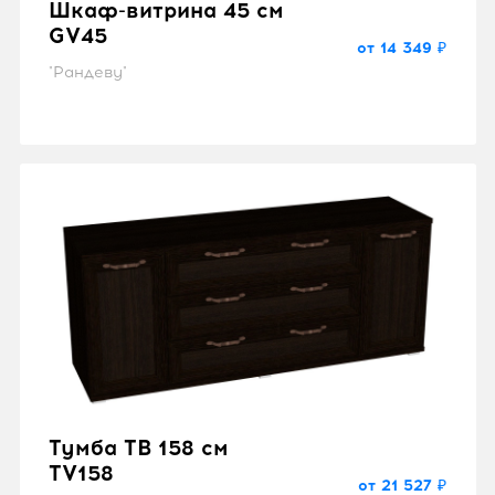
Шкаф-витрина 45 см
GV45
от 14 349 ₽
"Рандеву"
Тумба ТВ 158 см
TV158
от 21 527 ₽