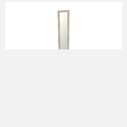
Дверь зеркальная
универсальная на
шкаф
от 5 021 ₽
"Скарлет"