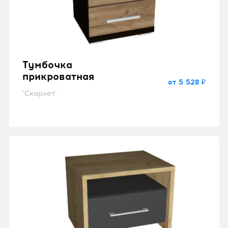
Тумбочка
прикроватная
от 5 528 ₽
"Скарлет"