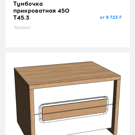
Тумбочка
прикроватная 450
T45.3
от 8 723 ₽
"Катрин"