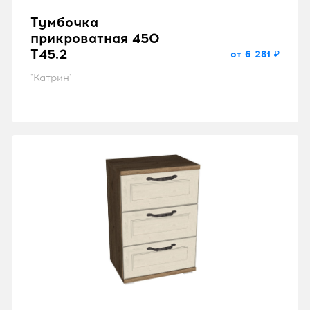
Тумбочка
прикроватная 450
T45.2
от 6 281 ₽
"Катрин"