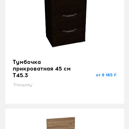
Тумбочка
прикроватная 45 см
T45.3
от 8 165 ₽
"Рандеву"