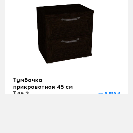
Тумбочка
прикроватная 45 см
T45.2
от 5 889 ₽
"Рандеву"