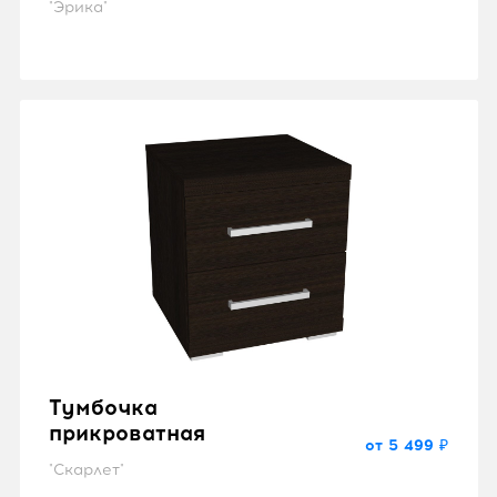
"Эрика"
Тумбочка
прикроватная
от 5 499 ₽
"Скарлет"