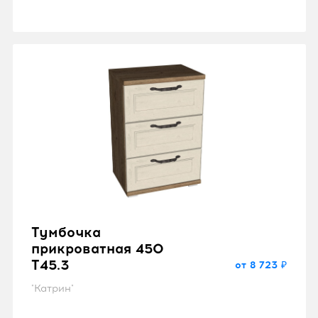
Тумбочка
прикроватная 450
T45.3
от 8 723 ₽
"Катрин"