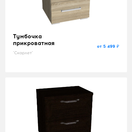
Тумбочка
прикроватная
от 5 499 ₽
"Скарлет"