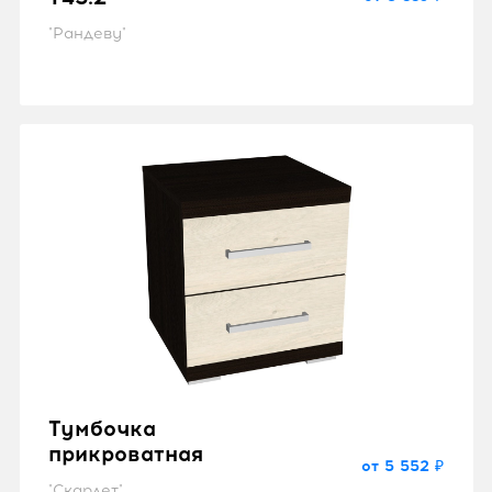
"Рандеву"
Тумбочка
прикроватная
от 5 552 ₽
"Скарлет"