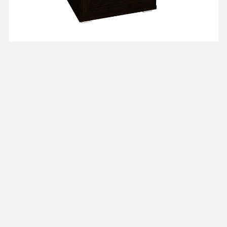
Тумбочка
прикроватная 45 см
T45.2
от 5 889 ₽
"Рандеву"