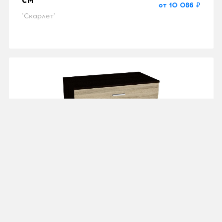
от 10 086 ₽
"Скарлет"
Стол туалетный
от 3 983 ₽
"Эрика"