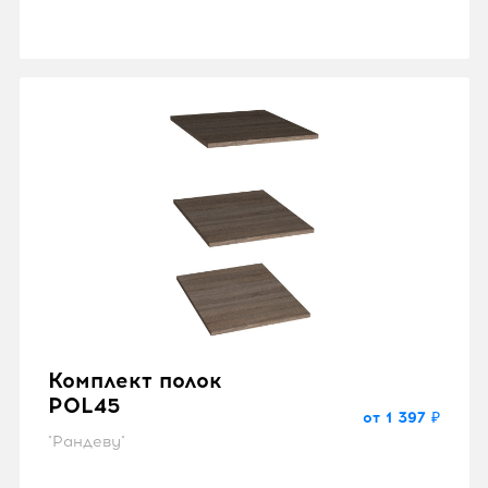
Комплект полок
POL45
от 1 397 ₽
"Рандеву"