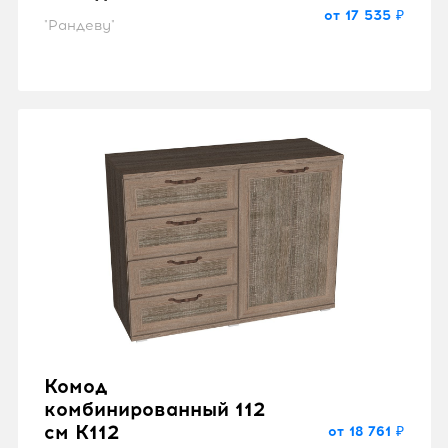
от 17 535 ₽
"Рандеву"
Комод
комбинированный 112
см K112
от 18 761 ₽