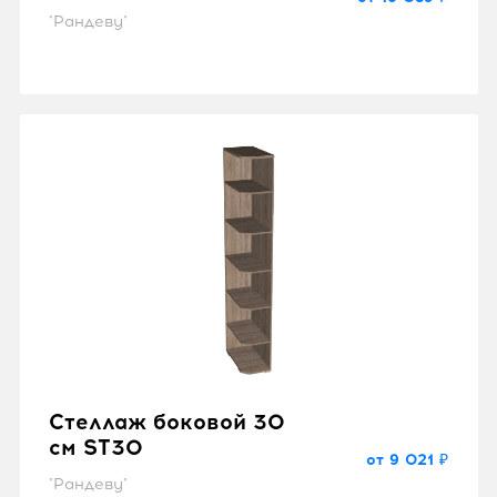
"Рандеву"
Стеллаж боковой 30
см ST30
от 9 021 ₽
"Рандеву"