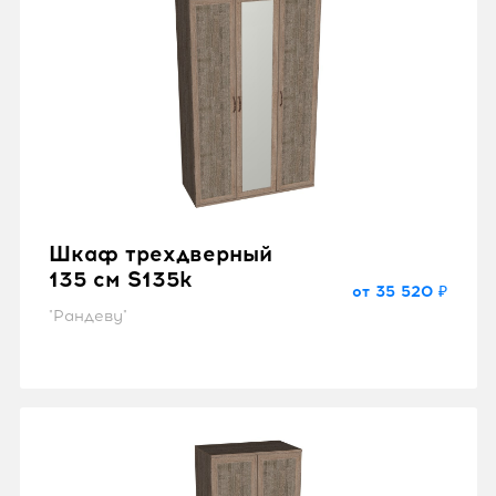
Шкаф трехдверный
135 см S135k
от 35 520 ₽
"Рандеву"