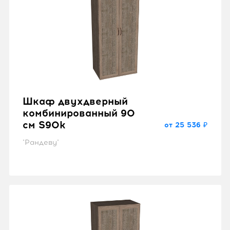
Шкаф двухдверный
комбинированный 90
см S90k
от 25 536 ₽
"Рандеву"