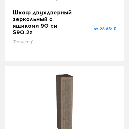
Шкаф двухдверный
зеркальный с
ящиками 90 см
от 28 851 ₽
S90.2z
"Рандеву"