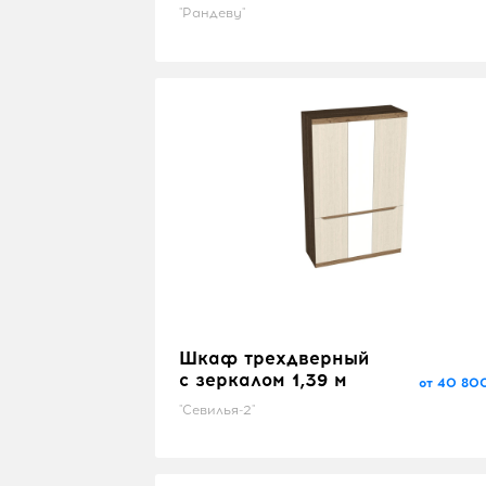
"Рандеву"
Шкаф трехдверный
с зеркалом 1,39 м
от 40 80
"Севилья-2"