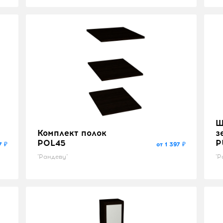
Ш
Комплект полок
з
POL45
P
7 ₽
от 1 397 ₽
"Рандеву"
"Р