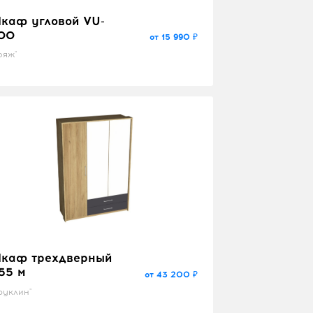
каф угловой VU-
00
от 15 990 ₽
ояж"
каф трехдверный
,55 м
от 43 200 ₽
руклин"