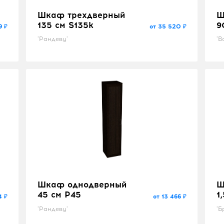
Шкаф трехдверный
Ш
135 см S135k
9
9 ₽
от 35 520 ₽
"Рандеву"
"В
Шкаф однодверный
Ш
45 см P45
1
4 ₽
от 13 466 ₽
"Рандеву"
"Б