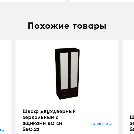
Похожие товары
Шкаф двухдверный
зеркальный с
Ш
ящиками 90 см
з
от 28 851 ₽
S90.2z
S
0 ₽