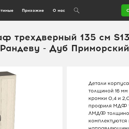
стиные
Прихожие
О нас
С
ф трехдверный 135 см S13
Рандеву - Дуб Приморски
Детали корпуса
толщиной 16 мм
кромки 0,4 и 2
профиля МДФ то
ЛМДФ толщиной
комплектуются
направляющими