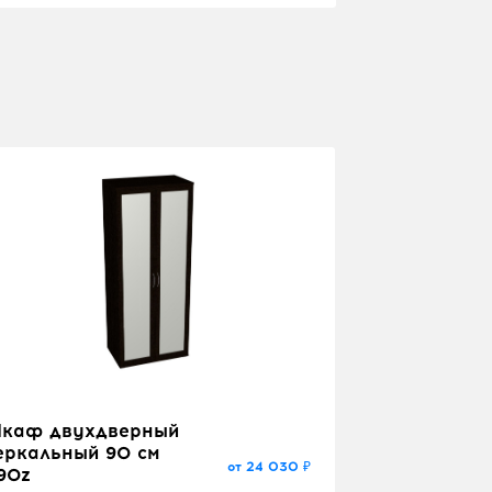
каф двухдверный
еркальный 90 см
от 24 030 ₽
90z