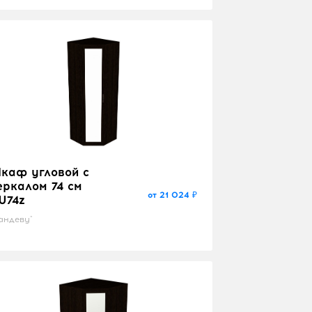
каф угловой с
еркалом 74 см
от 21 024 ₽
U74z
андеву"