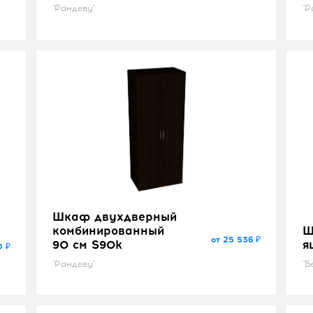
"Рандеву"
"Р
Шкаф двухдверный
комбинированный
Ш
от 25 536 ₽
90 см S90k
я
0 ₽
"Рандеву"
"Б