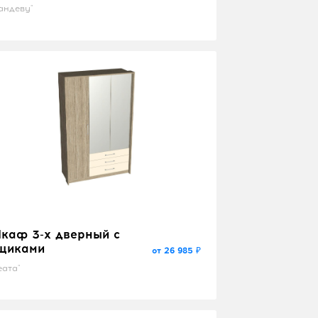
андеву"
каф 3-х дверный с
щиками
от 26 985 ₽
еата"