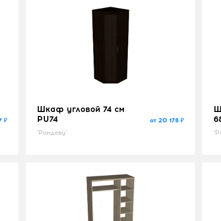
Шкаф угловой 74 см
Ш
PU74
6
7 ₽
от 20 178 ₽
"Рандеву"
"Р