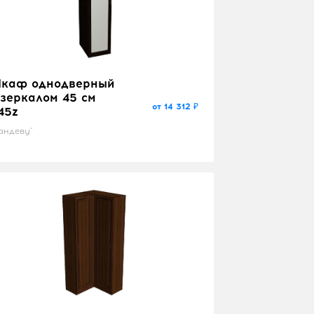
каф однодверный
 зеркалом 45 см
от 14 312 ₽
45z
андеву"