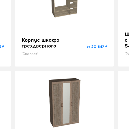
Ш
Корпус шкафа
с
трехдверного
S
9 ₽
от 20 547 ₽
"Скарлет"
"Р