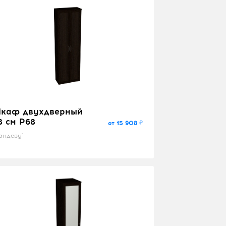
каф двухдверный
8 см P68
от 15 908 ₽
андеву"