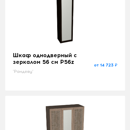
Шкаф однодверный с
зеркалом 56 см P56z
от 14 723 ₽
"Рандеву"