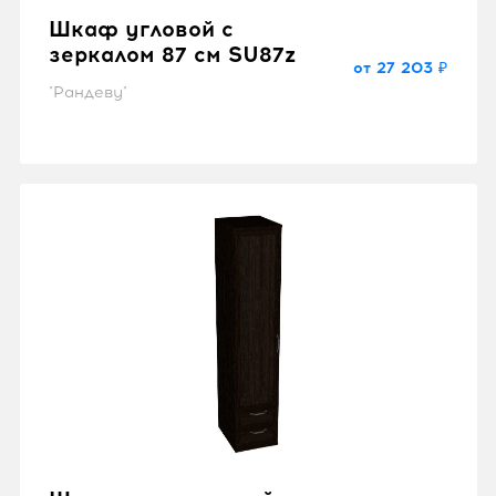
Шкаф угловой с
зеркалом 87 см SU87z
от 27 203 ₽
"Рандеву"