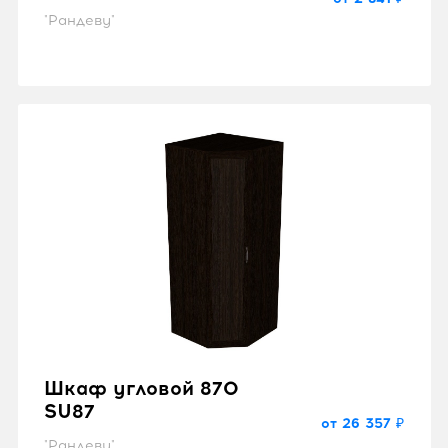
"Рандеву"
Шкаф угловой 870
SU87
от 26 357 ₽
"Рандеву"