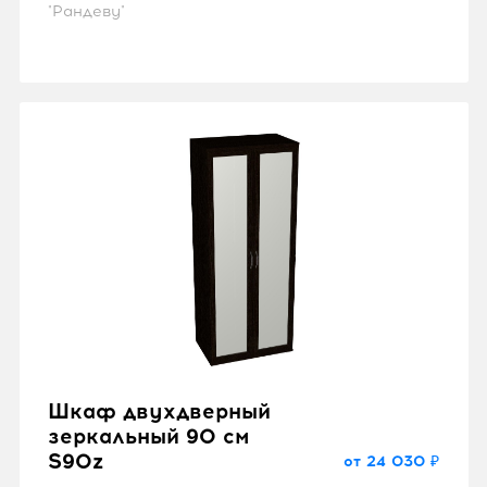
"Рандеву"
Шкаф двухдверный
зеркальный 90 см
S90z
от 24 030 ₽