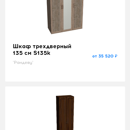
Шкаф трехдверный
135 см S135k
от 35 520 ₽
"Рандеву"