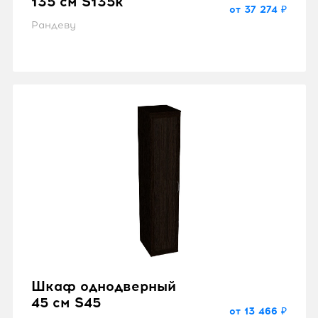
135 см S135k
от 37 274 ₽
Рандеву
Шкаф однодверный
45 см S45
от 13 466 ₽