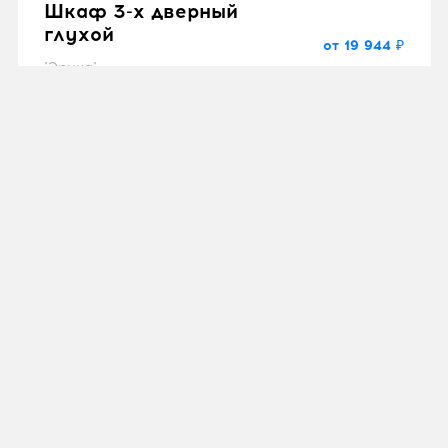
Шкаф 3-х дверный
глухой
от 19 944 ₽
"Эрика"
Шкаф 3-х дверный с
ящиками