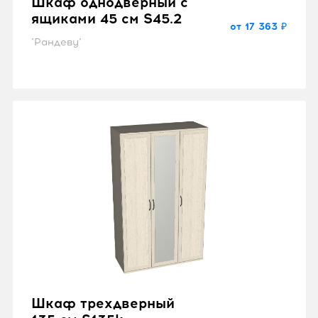
Шкаф однодверный с
ящиками 45 см S45.2
от 17 363 ₽
"Рандеву"
Шкаф трехдверный