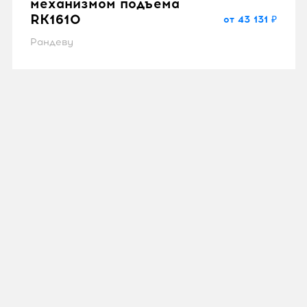
механизмом подъема
RK1610
от 43 131 ₽
Рандеву
Кровать 1600 SK1610
с механизмом
подъема
от 33 740 ₽