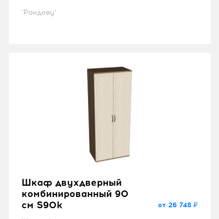
"Рандеву"
Шкаф двухдверный
комбинированный 90
см S90k
от 26 748 ₽