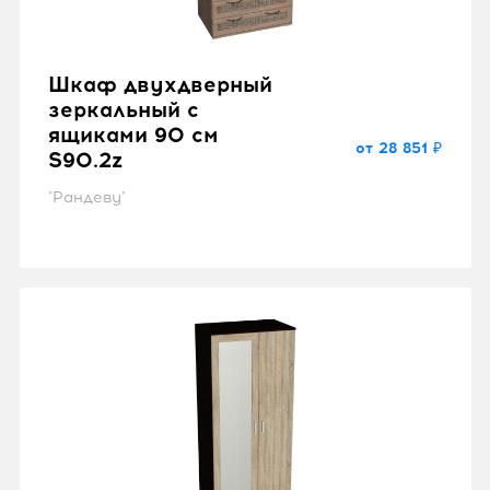
Шкаф двухдверный
зеркальный с
ящиками 90 см
от 28 851 ₽
S90.2z
"Рандеву"