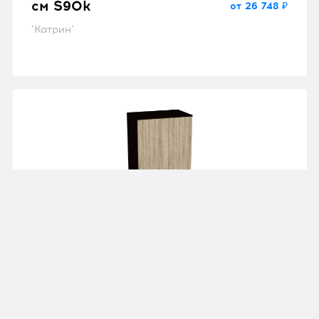
см S90k
от 26 748 ₽
"Катрин"
Шкаф 2-х дверный
глухой
от 15 998 ₽