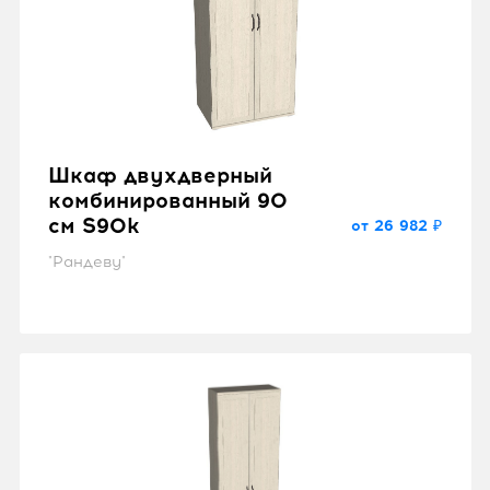
Шкаф двухдверный
комбинированный 90
см S90k
от 26 982 ₽
"Рандеву"