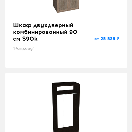
Шкаф двухдверный
комбинированный 90
см S90k
от 25 536 ₽
"Рандеву"