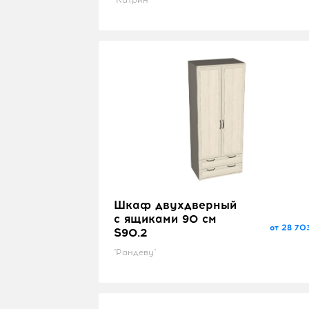
Шкаф двухдверный
с ящиками 90 см
от 28 70
S90.2
"Рандеву"