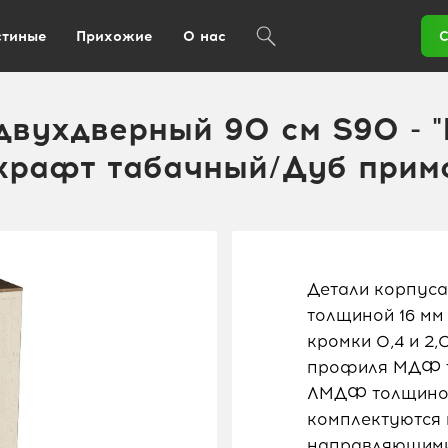
стиные
Прихожие
О нас
С
вухдверный 90 см S90 - "
 крафт табачный/Дуб прим
Детали корпуса
толщиной 16 мм
кромки 0,4 и 2
профиля МДФ то
ЛМДФ толщиной
комплектуются
направляющими