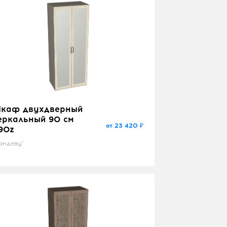
каф двухдверный
еркальный 90 см
от 23 420 ₽
90z
андеву"