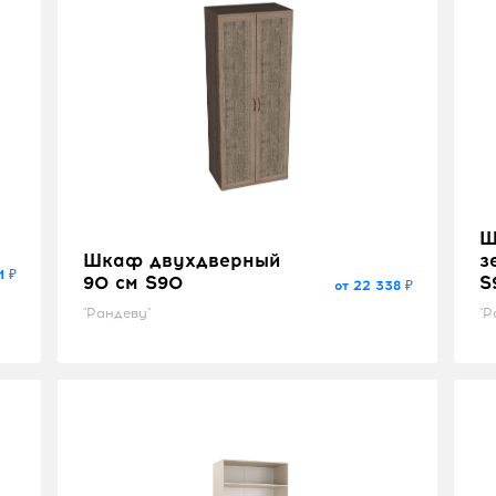
Ш
Шкаф двухдверный
з
1 ₽
90 см S90
S
от 22 338 ₽
"Рандеву"
"Р