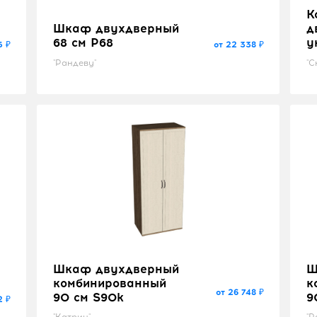
К
Шкаф двухдверный
д
68 см P68
у
5 ₽
от 22 338 ₽
"Рандеву"
"С
Шкаф двухдверный
Ш
комбинированный
к
от 26 748 ₽
90 см S90k
9
2 ₽
"Катрин"
"Р