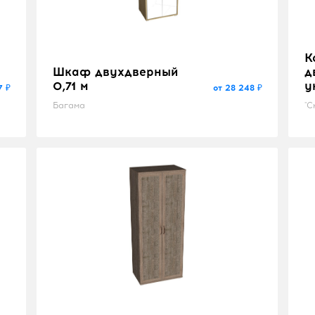
К
Шкаф двухдверный
д
0,71 м
у
7 ₽
от 28 248 ₽
Багама
"С