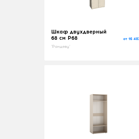
Шкаф двухдверный
68 см P68
от 16 48
"Рандеву"