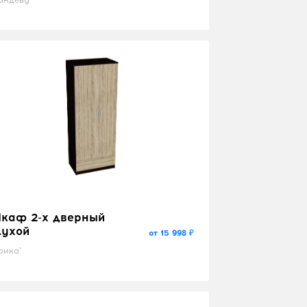
каф 2-х дверный
лухой
от 15 998 ₽
рика"