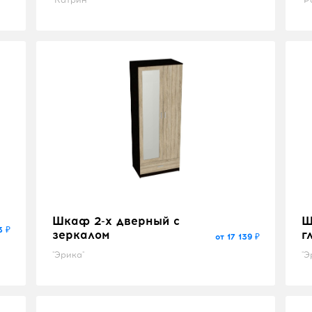
Шкаф 2-х дверный с
Ш
3 ₽
зеркалом
г
от 17 139 ₽
"Эрика"
"Э