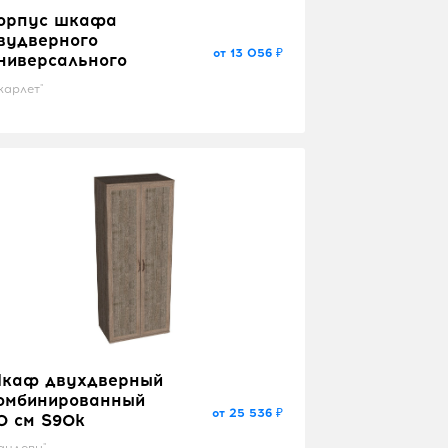
орпус шкафа
вудверного
от 13 056 ₽
ниверсального
карлет"
каф двухдверный
омбинированный
от 25 536 ₽
0 см S90k
андеву"