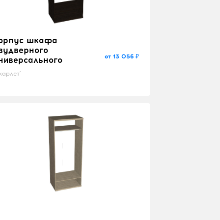
орпус шкафа
вудверного
от 13 056 ₽
ниверсального
карлет"