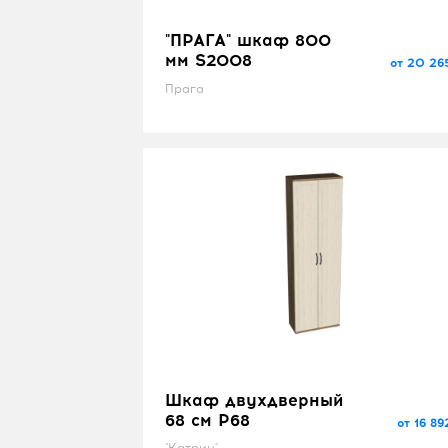
"ПРАГА" шкаф 800
мм S2008
от 20 26
Прага
Шкаф двухдверный
68 см P68
от 16 89
"Катрин"