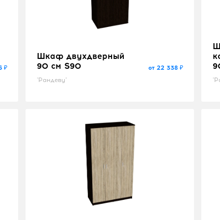
Ш
Шкаф двухдверный
к
90 см S90
9
6 ₽
от 22 338 ₽
"Рандеву"
"Р