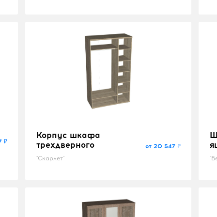
Корпус шкафа
Ш
7 ₽
трехдверного
я
от 20 547 ₽
"Скарлет"
"Б