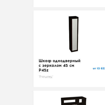
Шкаф однодверный
с зеркалом 45 см
от 13 63
P45z
"Рандеву"