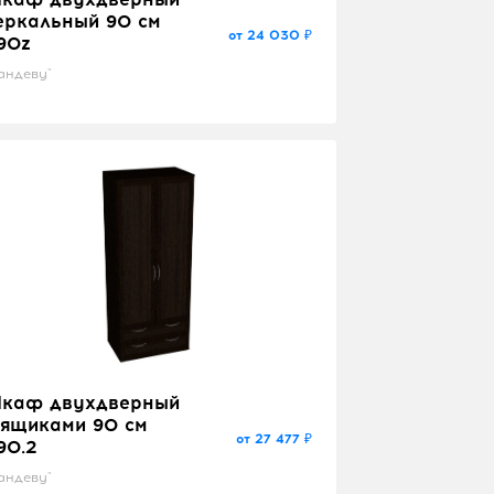
еркальный 90 см
от 24 030 ₽
90z
андеву"
каф двухдверный
 ящиками 90 см
от 27 477 ₽
90.2
андеву"