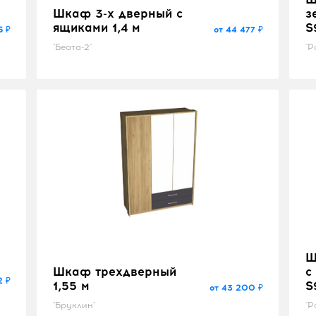
Шкаф 3-х дверный с
з
ящиками 1,4 м
S
6 ₽
от 44 477 ₽
"Беата-2"
"Р
Ш
Шкаф трехдверный
с
2 ₽
1,55 м
S
от 43 200 ₽
"Бруклин"
"Р