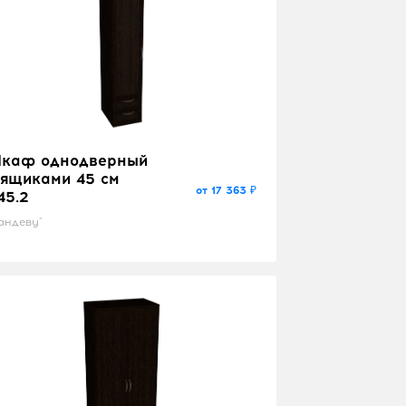
каф однодверный
 ящиками 45 см
от 17 363 ₽
45.2
андеву"