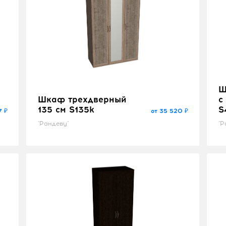
Ш
Шкаф трехдверный
с
135 см S135k
S
7 ₽
от 35 520 ₽
"Рандеву"
"Р