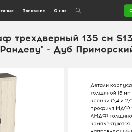
стиные
Прихожие
О нас
С
ф трехдверный 135 см S13
"Рандеву" - Дуб Приморски
Детали корпуса
толщиной 16 мм
кромки 0,4 и 2
профиля МДФ то
ЛМДФ толщиной
комплектуются
направляющими