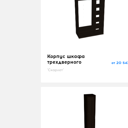
Корпус шкафа
трехдверного
от 20 54
"Скарлет"