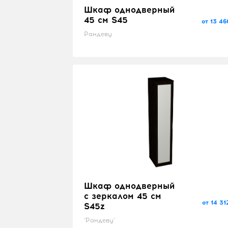
Шкаф однодверный
45 см S45
от 13 46
Рандеву
Шкаф однодверный
с зеркалом 45 см
от 14 31
S45z
"Рандеву"