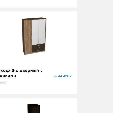
каф 3-х дверный с
щиками
от 44 477 ₽
еата"