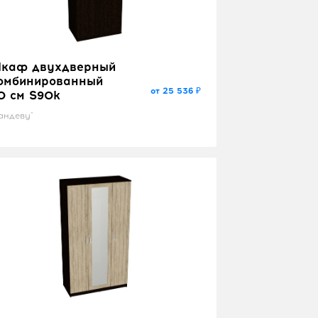
каф двухдверный
омбинированный
от 25 536 ₽
0 см S90k
андеву"