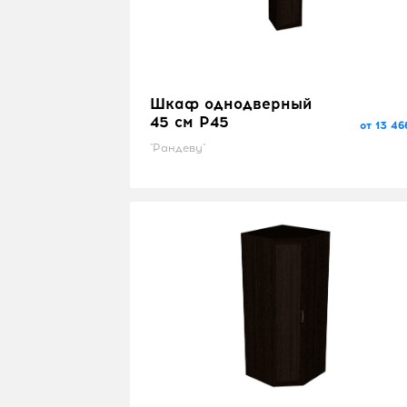
Шкаф однодверный
45 см P45
от 13 46
"Рандеву"