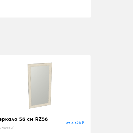
еркало 56 см RZ56
от 3 128 ₽
андеву"