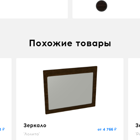
Похожие товары
Зеркало
З
3 ₽
от 4 766 ₽
"Лолита"
"Р