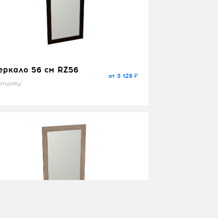
еркало 56 см RZ56
от 3 128 ₽
андеву"