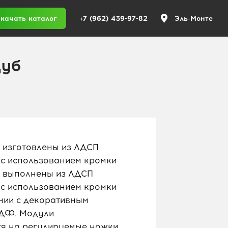
+7 (962) 439-97-82
качать каталог
Эль-Монте
Дуб
 изготовлены из ЛДСП
 с использованием кромки
ы выполнены из ЛДСП
 с использованием кромки
ании с декоративным
ДФ. Модули
я на регулируемые ножки