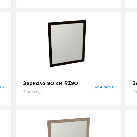
Зеркало 90 см RZ90
З
5 ₽
от 4 583 ₽
"Рандеву"
"Р