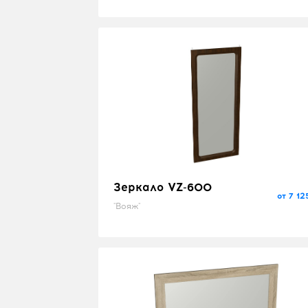
Зеркало VZ-600
от 7 12
"Вояж"