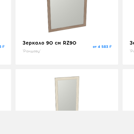
Зеркало 90 см RZ90
З
8 ₽
от 4 583 ₽
"Рандеву"
"Р