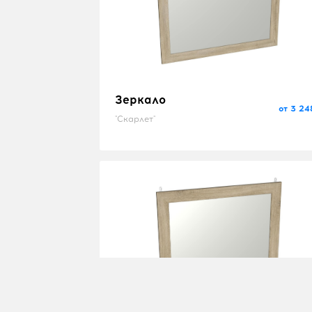
Зеркало
от 3 24
"Скарлет"