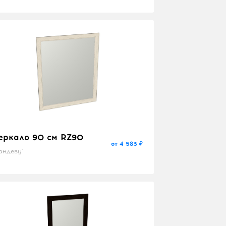
еркало 90 см RZ90
от 4 583 ₽
андеву"