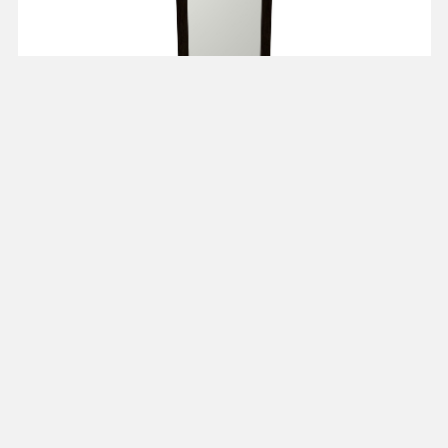
Зеркало 56 см RZ56
от 3 128 ₽
"Рандеву"