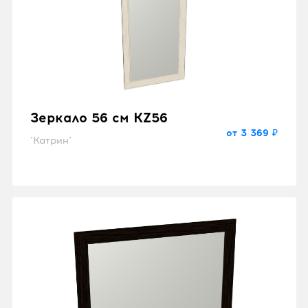
Зеркало 56 см KZ56
от 3 369 ₽
"Катрин"