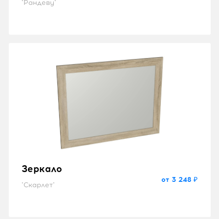
"Рандеву"
Зеркало
от 3 248 ₽
"Скарлет"