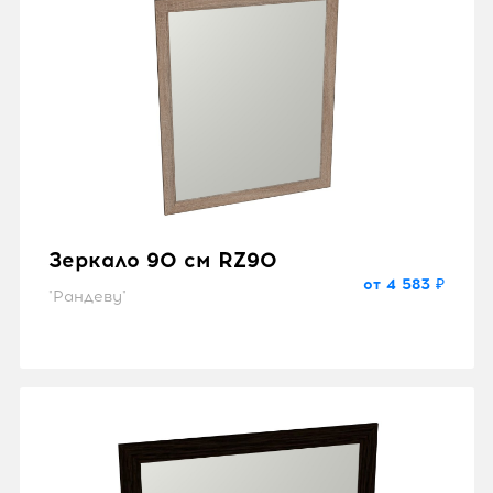
Зеркало 90 см RZ90
от 4 583 ₽
"Рандеву"