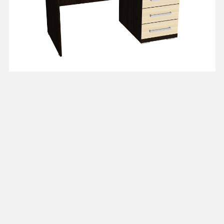
Стол письменный
от 11 705 ₽
"Скарлет"