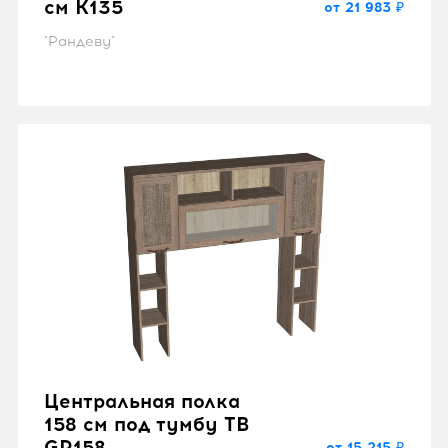
см K135
от 21 983 ₽
"Рандеву"
Центральная полка
158 см под тумбу ТВ
GP158
от 15 215 ₽