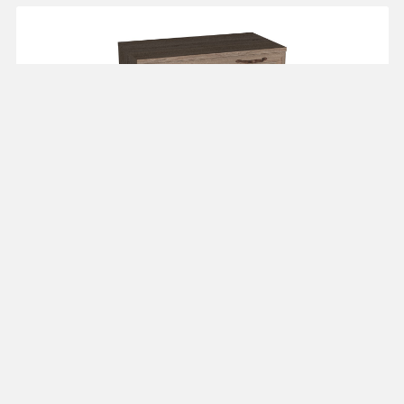
Комод 80 см K80
от 16 595 ₽
"Рандеву"