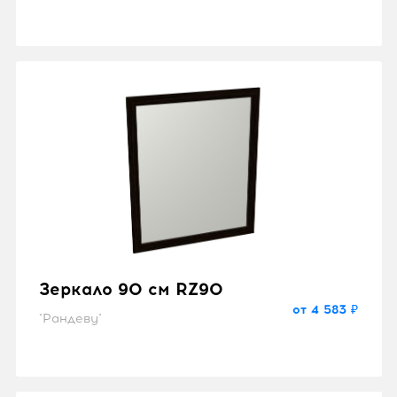
Зеркало 90 см RZ90
от 4 583 ₽
"Рандеву"