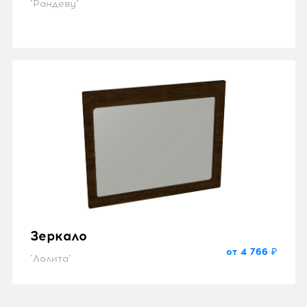
"Рандеву"
Зеркало
от 4 766 ₽
"Лолита"