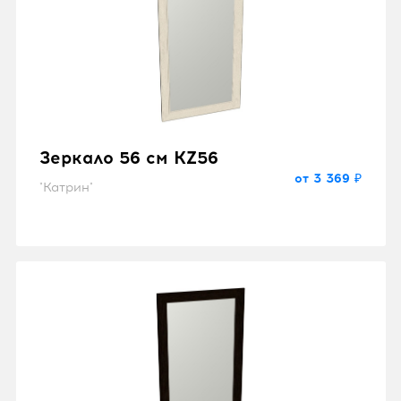
Зеркало 56 см KZ56
от 3 369 ₽
"Катрин"