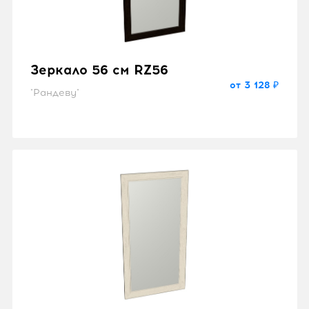
Зеркало 56 см RZ56
от 3 128 ₽
"Рандеву"