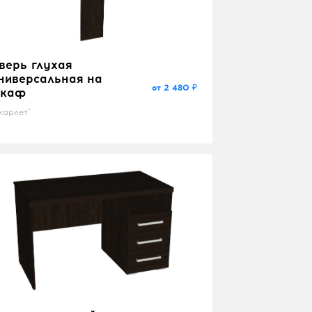
верь глухая
ниверсальная на
от 2 480 ₽
каф
карлет"