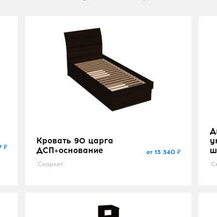
Д
Кровать 90 царга
у
7 ₽
ДСП+основание
ш
от 13 340 ₽
"Скарлет"
"С