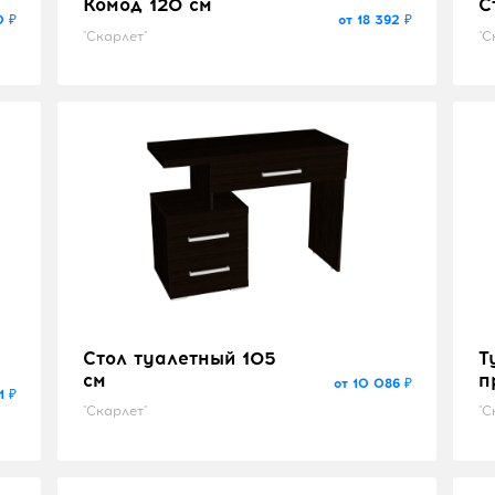
Комод 120 см
С
0 ₽
от 18 392 ₽
"Скарлет"
"С
Стол туалетный 105
Т
см
п
от 10 086 ₽
1 ₽
"Скарлет"
"С