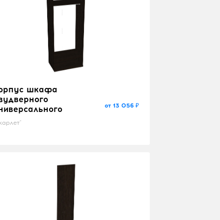
орпус шкафа
вудверного
от 13 056 ₽
ниверсального
карлет"