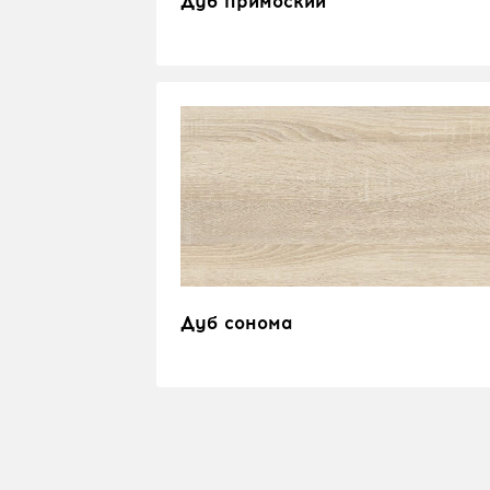
Дуб примоский
Дуб сонома