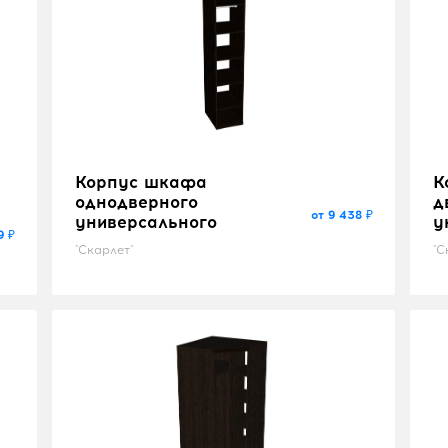
Корпус шкафа
К
однодверного
д
от 9 438 ₽
универсального
у
9 ₽
"Скарлет"
"С