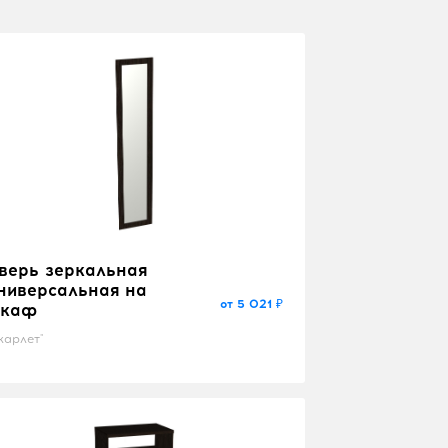
верь зеркальная
ниверсальная на
от 5 021 ₽
каф
карлет"