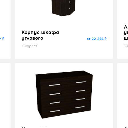
Д
Корпус шкафа
у
углового
ш
7 ₽
от 22 266 ₽
"Скарлет"
"С