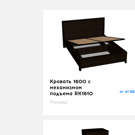
Кровать 1600 с
механизмом
от 41 68
подъема RK1610
"Рандеву"