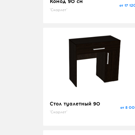
Комод 90 см
от 17 12
"Скарлет"
Стол туалетный 90
от 8 00
"Скарлет"