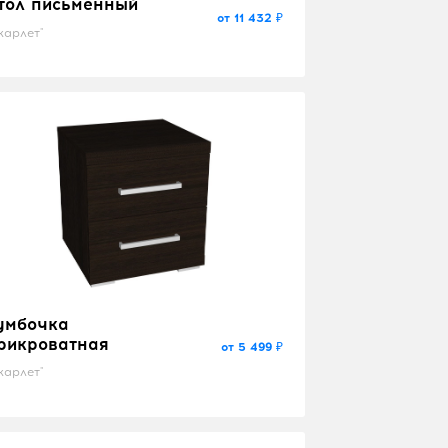
тол письменный
от 11 432 ₽
карлет"
умбочка
рикроватная
от 5 499 ₽
карлет"