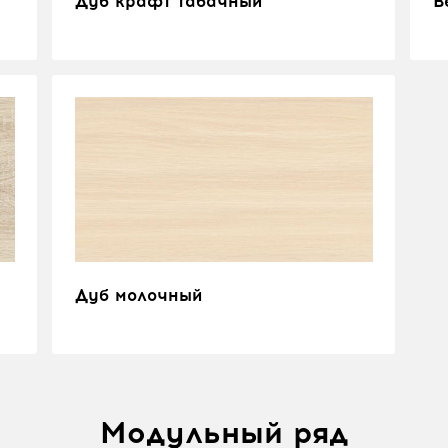
Дуб крафт табачный
В
Дуб молочный
Модульный ряд