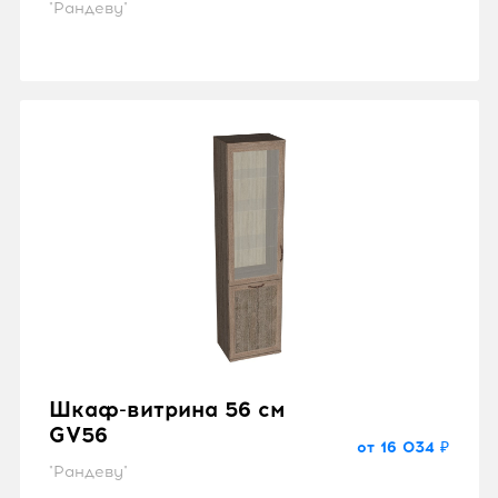
"Рандеву"
Шкаф-витрина 56 см
GV56
от 16 034 ₽
"Рандеву"