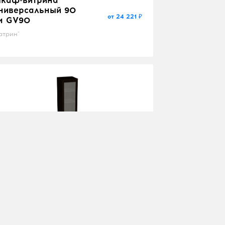
ниверсальный 90
от 24 221 ₽
м GV90
атрин"
каф-витрина 45 см
V45
от 14 349 ₽
андеву"