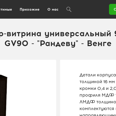
стиные
Прихожие
О нас
С
-витрина универсальный 
GV90 - "Рандеву" - Венге
Детали корпуса
толщиной 16 мм
кромки 0,4 и 2
профиля МДФ то
ЛМДФ толщиной
комплектуются
направляющими