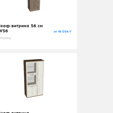
каф-витрина 56 см
V56
от 16 034 ₽
андеву"
каф-витрина