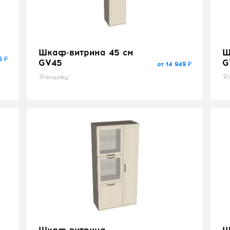
Шкаф-витрина 45 см
Ш
6 ₽
GV45
G
от 14 949 ₽
"Рандеву"
"Р
Шкаф-витрина
Ш