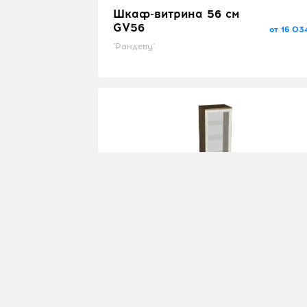
Шкаф-витрина 56 см
GV56
от 16 03
"Рандеву"
Шкаф-витрина 56 см
GV56
от 16 63
"Катрин"