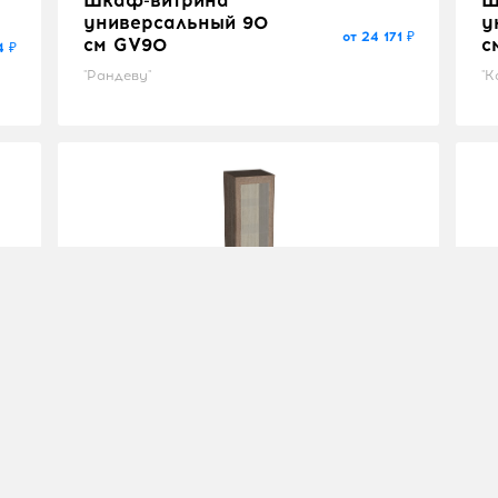
универсальный 90
у
от 24 171 ₽
см GV90
с
4 ₽
"Рандеву"
"К
Шкаф-витрина 45 см
Ш
GV45
G
1 ₽
от 14 349 ₽
"Рандеву"
"Р