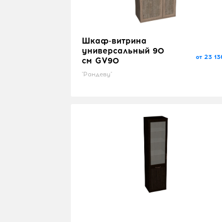
Шкаф-витрина
универсальный 90
от 23 13
см GV90
"Рандеву"