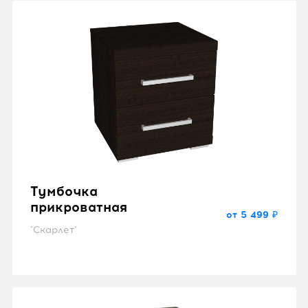
Тумбочка
прикроватная
от 5 499 ₽
"Скарлет"