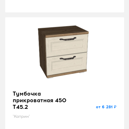
Тумбочка
прикроватная 450
T45.2
от 6 281 ₽
"Катрин"