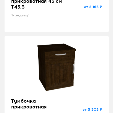
прикроватная 45 см
T45.3
от 8 165 ₽
"Рандеву"
Тумбочка
прикроватная
от 3 303 ₽