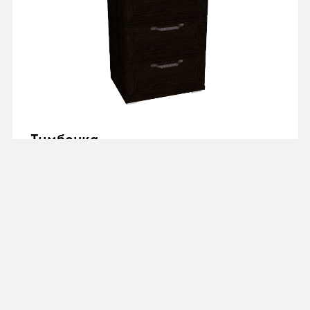
Тумбочка
прикроватная 45 см
T45.3
от 8 165 ₽
"Рандеву"