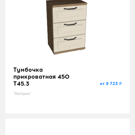
Тумбочка
прикроватная 450
T45.3
от 8 723 ₽
"Катрин"