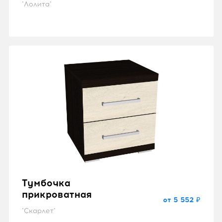
"Лолита"
Тумбочка
прикроватная
от 5 552 ₽
"Скарлет"