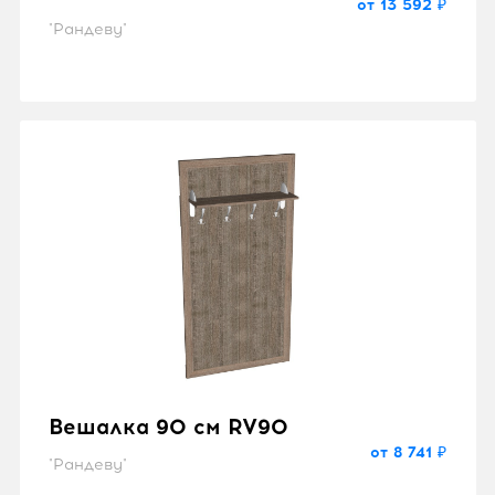
от 13 592 ₽
"Рандеву"
Вешалка 90 см RV90
от 8 741 ₽
"Рандеву"