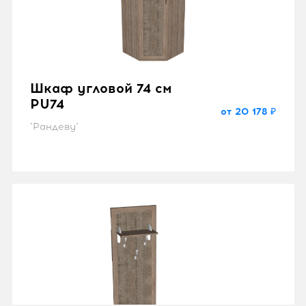
Шкаф угловой 74 см
PU74
от 20 178 ₽
"Рандеву"