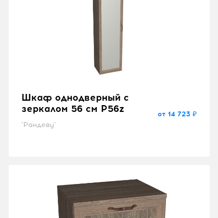
Шкаф однодверный с
зеркалом 56 см P56z
от 14 723 ₽
"Рандеву"