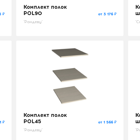
Комплект полок
К
POL90
ш
3 ₽
от 3 176 ₽
"Рандеву"
"С
Комплект полок
К
POL45
ш
1 ₽
от 1 566 ₽
"Рандеву"
"Р