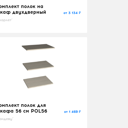
омплект полок на
каф двухдверный
от 3 134 ₽
карлет"
омплект полок для
кафа 56 см POL56
от 1 469 ₽
андеву"