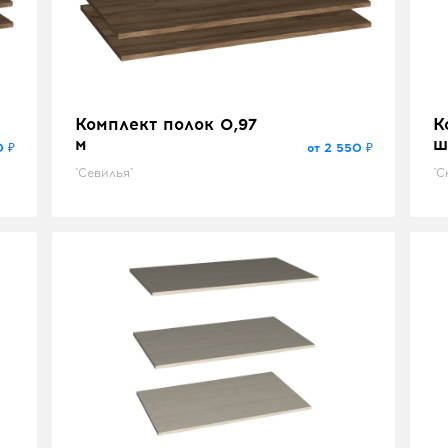
Комплект полок 0,97
К
м
ш
0 ₽
от 2 550 ₽
"Севилья"
"С