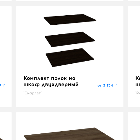
Комплект полок на
К
шкаф двухдверный
ш
0 ₽
от 3 134 ₽
"Скарлет"
"Р