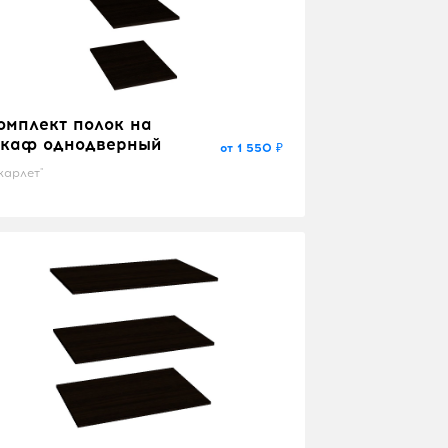
омплект полок на
каф однодверный
от 1 550 ₽
карлет"