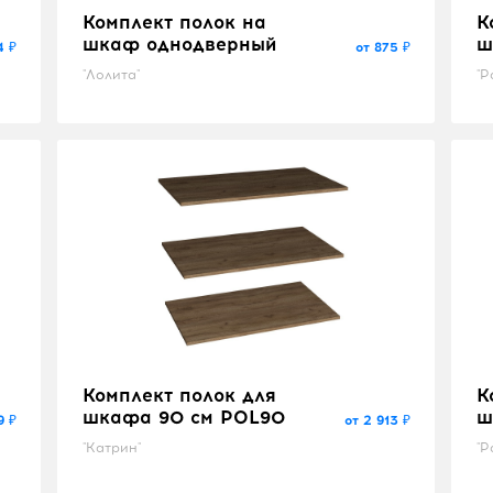
Комплект полок на
К
шкаф однодверный
ш
4 ₽
от 875 ₽
"Лолита"
"Р
Комплект полок для
К
шкафа 90 см POL90
ш
9 ₽
от 2 913 ₽
"Катрин"
"Р