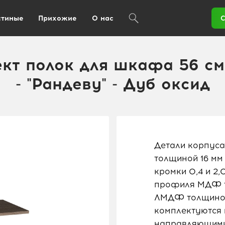
стиные
Прихожие
О нас
С
кт полок для шкафа 56 с
- "Рандеву" - Дуб оксид
Детали корпуса
толщиной 16 мм
кромки 0,4 и 2
профиля МДФ то
ЛМДФ толщиной
комплектуются
направляющими