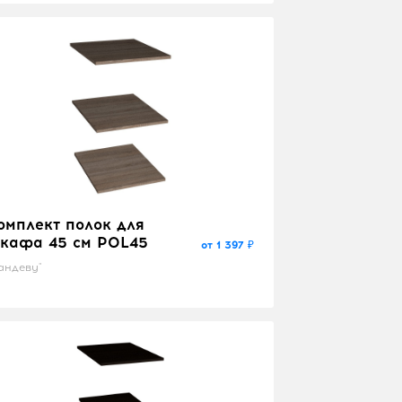
омплект полок для
кафа 45 см POL45
от 1 397 ₽
андеву"