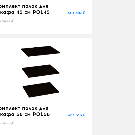
омплект полок для
кафа 45 см POL45
от 1 397 ₽
андеву"
омплект полок для
кафа 56 см POL56
от 1 313 ₽
андеву"