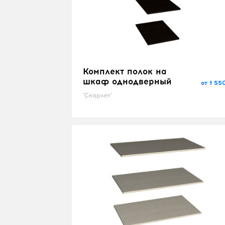
Комплект полок на
шкаф однодверный
от 1 55
"Скарлет"