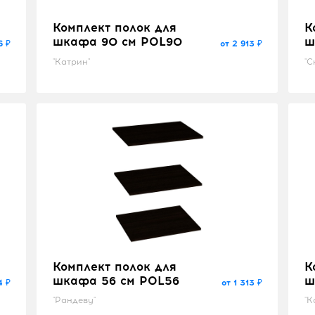
Комплект полок для
К
шкафа 90 см POL90
ш
6 ₽
от 2 913 ₽
"Катрин"
"С
Комплект полок для
К
шкафа 56 см POL56
ш
4 ₽
от 1 313 ₽
"Рандеву"
"К