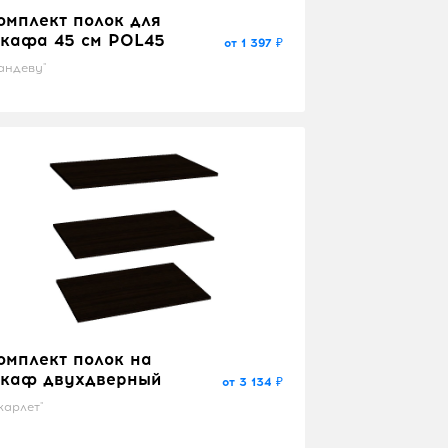
омплект полок для
кафа 45 см POL45
от 1 397 ₽
андеву"
омплект полок на
каф двухдверный
от 3 134 ₽
карлет"