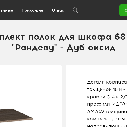
стиные
Прихожие
О нас
С
плект полок для шкафа 68 
"Рандеву" - Дуб оксид
Детали корпуса
толщиной 16 мм
кромки 0,4 и 2
профиля МДФ то
ЛМДФ толщиной
комплектуются
направляющими