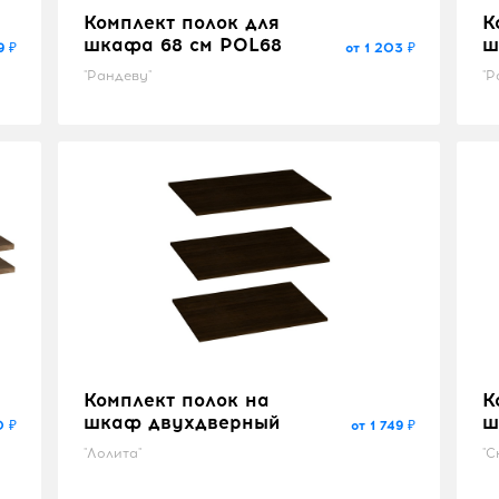
Комплект полок для
К
шкафа 68 см POL68
ш
9 ₽
от 1 203 ₽
"Рандеву"
"Р
Комплект полок на
К
шкаф двухдверный
ш
0 ₽
от 1 749 ₽
"Лолита"
"С