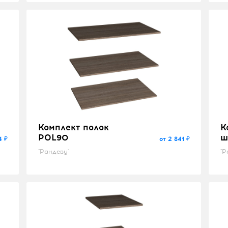
Комплект полок
К
POL90
ш
4 ₽
от 2 841 ₽
"Рандеву"
"Р