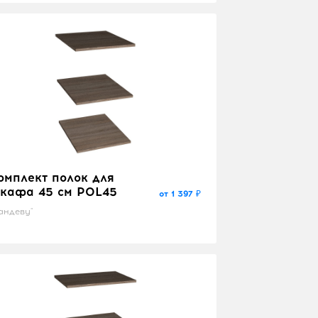
омплект полок для
кафа 45 см POL45
от 1 397 ₽
андеву"