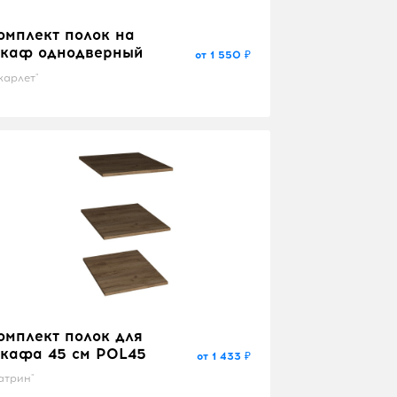
омплект полок на
каф однодверный
от 1 550 ₽
карлет"
омплект полок для
кафа 45 см POL45
от 1 433 ₽
атрин"