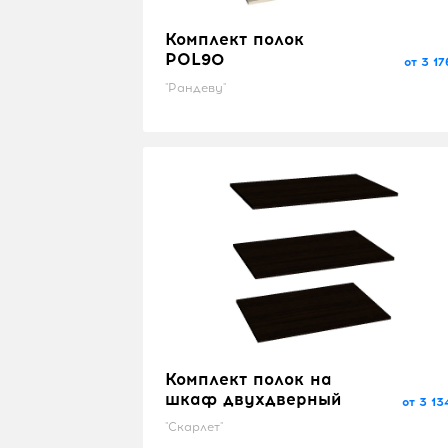
Комплект полок
POL90
от 3 17
"Рандеву"
Комплект полок на
шкаф двухдверный
от 3 13
"Скарлет"