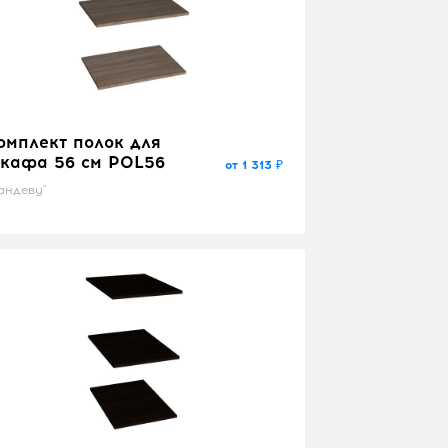
омплект полок для
кафа 56 см POL56
от 1 313 ₽
андеву"