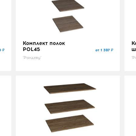
Комплект полок
К
POL45
ш
0 ₽
от 1 397 ₽
"Рандеву"
"Р