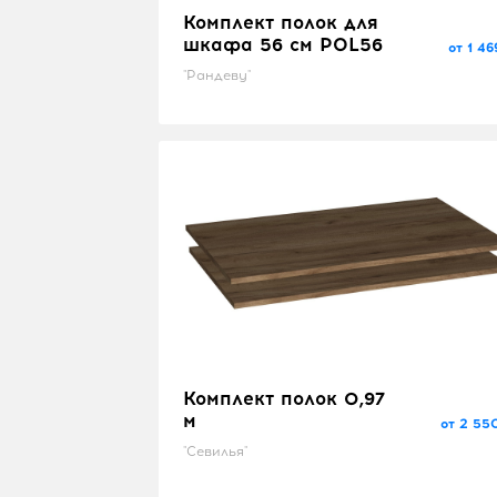
Комплект полок для
шкафа 56 см POL56
от 1 46
"Рандеву"
Комплект полок 0,97
м
от 2 55
"Севилья"