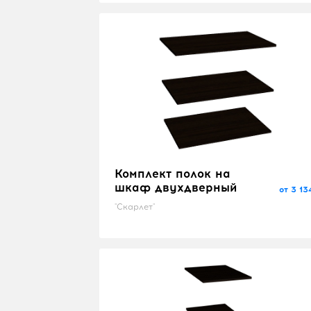
Комплект полок на
шкаф двухдверный
от 3 13
"Скарлет"