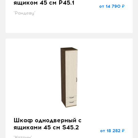
ящиком 45 см P45.1
от 14 790 ₽
"Рандеву"
Шкаф однодверный с
ящиками 45 см S45.2
от 18 282 ₽
"Катрин"