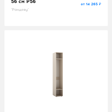
56 см P56
от 14 265 ₽
"Рандеву"