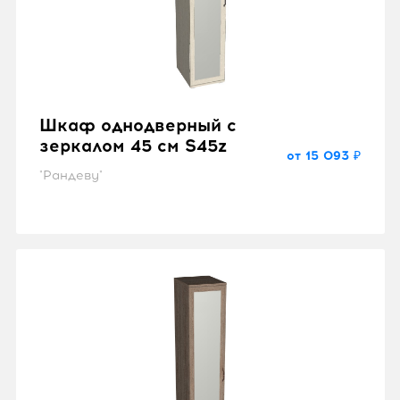
Шкаф однодверный с
зеркалом 45 см S45z
от 15 093 ₽
"Рандеву"