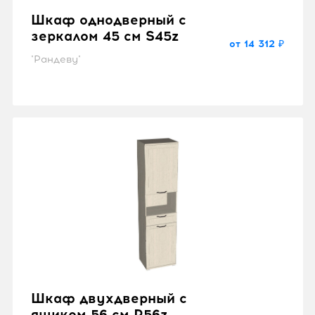
Шкаф однодверный с
зеркалом 45 см S45z
от 14 312 ₽
"Рандеву"
Шкаф двухдверный с
ящиком 56 см P56z