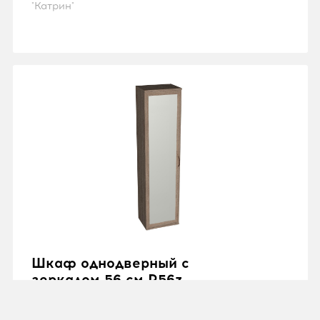
"Катрин"
Шкаф однодверный с
зеркалом 56 см P56z
от 14 723 ₽
"Рандеву"