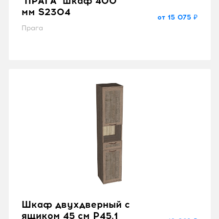
"ПРАГА" шкаф 400
мм S2304
от 15 075 ₽
Прага
Шкаф двухдверный с
ящиком 45 см P45.1