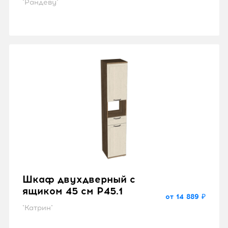
Шкаф однодверный с
зеркалом 45 см P45z
от 14 312 ₽
"Рандеву"