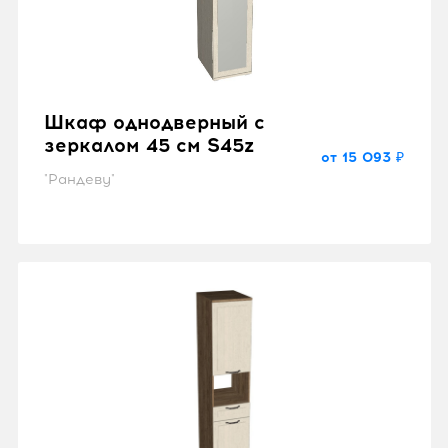
Шкаф однодверный с
зеркалом 45 см S45z
от 15 093 ₽
"Рандеву"