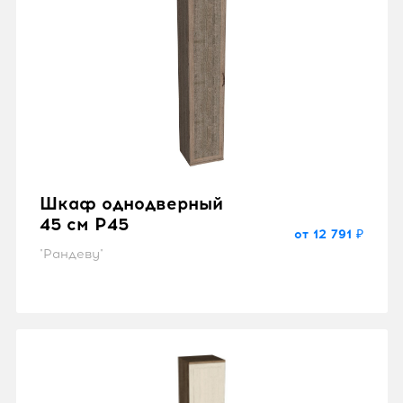
"Рандеву"
Шкаф однодверный
45 см P45
от 12 791 ₽
"Рандеву"