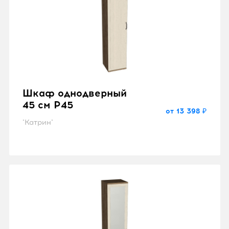
Шкаф однодверный
45 см P45
от 13 398 ₽
"Катрин"