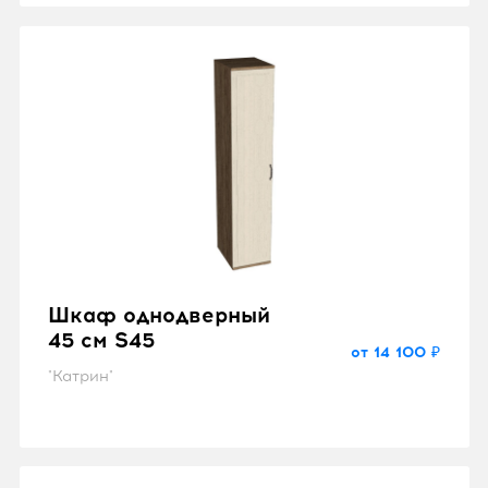
Шкаф однодверный с
зеркалом 56 см P56z
от 14 723 ₽
"Рандеву"
Шкаф однодверный