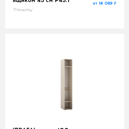
Шкаф двухдверный с
ящиком 45 см P45.1
от 16 089 ₽
"Рандеву"