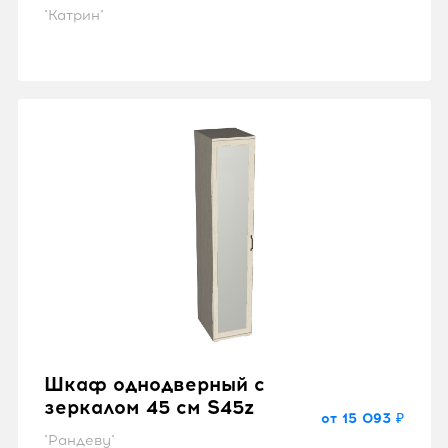
"Катрин"
Шкаф однодверный с
зеркалом 45 см S45z
от 15 093 ₽
"Рандеву"