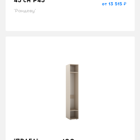
45 см P45
от 13 515 ₽
"Рандеву"