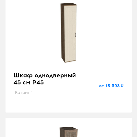
Шкаф однодверный
45 см P45
от 13 398 ₽
"Катрин"