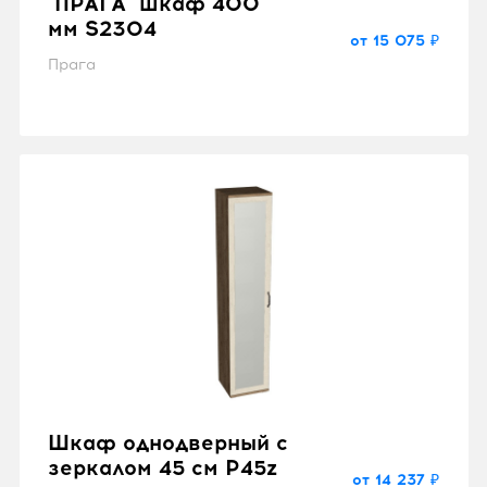
"ПРАГА" шкаф 400
мм S2304
от 15 075 ₽
Прага
Шкаф однодверный с
зеркалом 45 см P45z
от 14 237 ₽