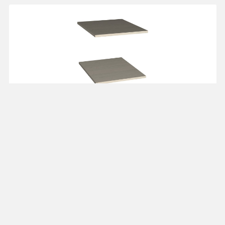
Комплект полок
POL45
от 1 566 ₽
"Рандеву"