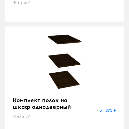
"Катрин"
Комплект полок на
шкаф однодверный
от 875 ₽
"Лолита"