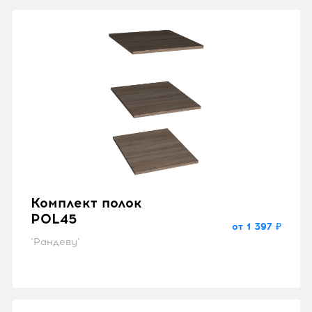
Комплект полок
POL45
от 1 397 ₽
"Рандеву"