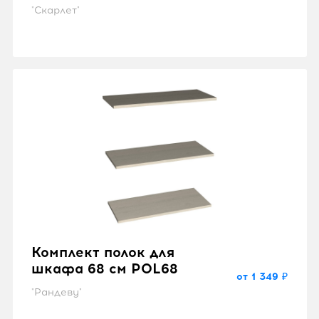
"Скарлет"
Комплект полок для
шкафа 68 см POL68
от 1 349 ₽
"Рандеву"