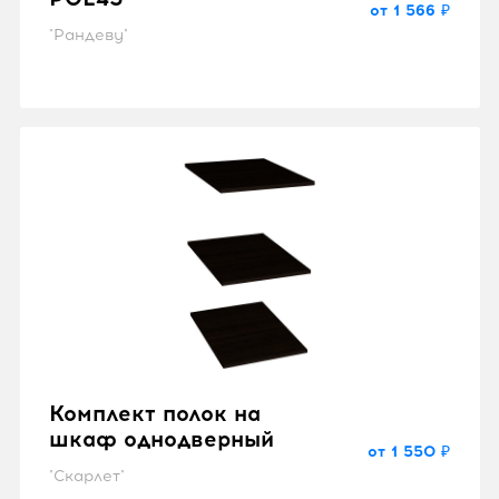
от 1 566 ₽
"Рандеву"
Комплект полок на
шкаф однодверный
от 1 550 ₽
"Скарлет"