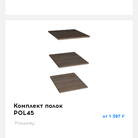
Комплект полок
POL45
от 1 397 ₽
"Рандеву"