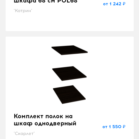
шкафа 68 см POL68
от 1 242 ₽
"Катрин"
Комплект полок на
шкаф однодверный
от 1 550 ₽
"Скарлет"