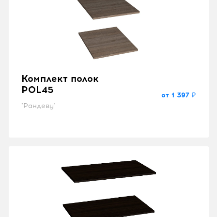
Комплект полок
POL45
от 1 397 ₽
"Рандеву"