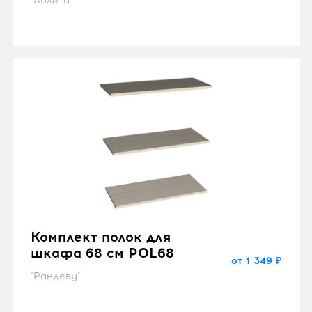
"Лолита"
Комплект полок для
шкафа 68 см POL68
от 1 349 ₽
"Рандеву"