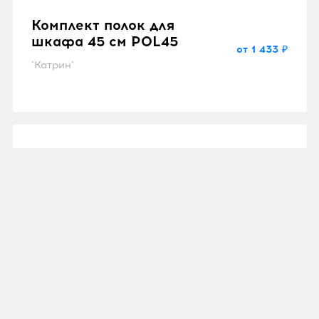
Комплект полок для
шкафа 45 см POL45
от 1 433 ₽
"Катрин"
Комплект полок 0,87