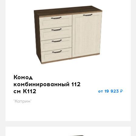
Комод
комбинированный 112
см K112
от 19 923 ₽
"Катрин"