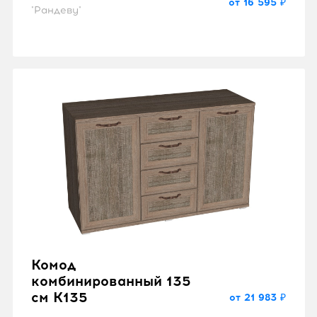
от 16 595 ₽
"Рандеву"
Комод
комбинированный 135
см K135
от 21 983 ₽