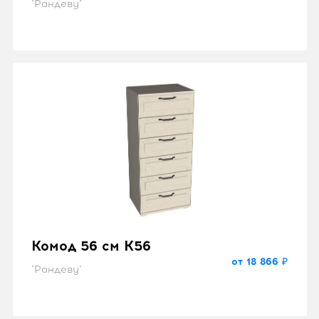
"Рандеву"
Комод 56 см K56
от 18 866 ₽
"Рандеву"