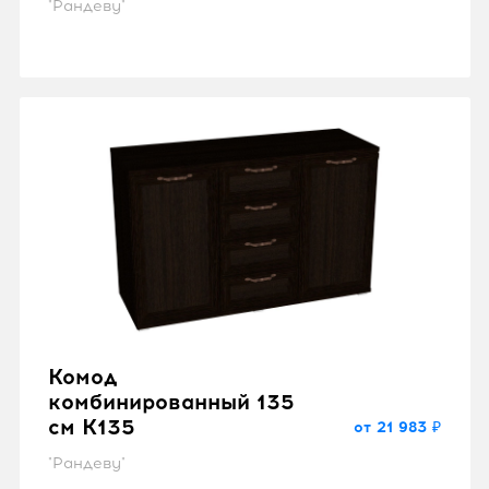
"Рандеву"
Комод
комбинированный 135
см K135
от 21 983 ₽
"Рандеву"