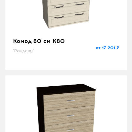
Комод 80 см K80
от 17 201 ₽
"Рандеву"