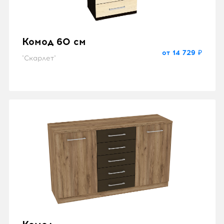
Комод 60 см
от 14 729 ₽
"Скарлет"