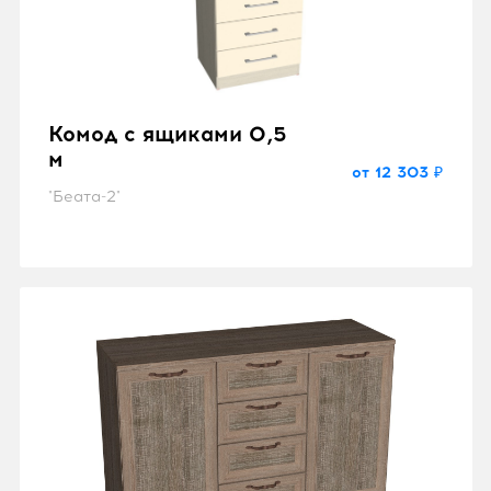
Комод с ящиками 0,5
м
от 12 303 ₽
"Беата-2"