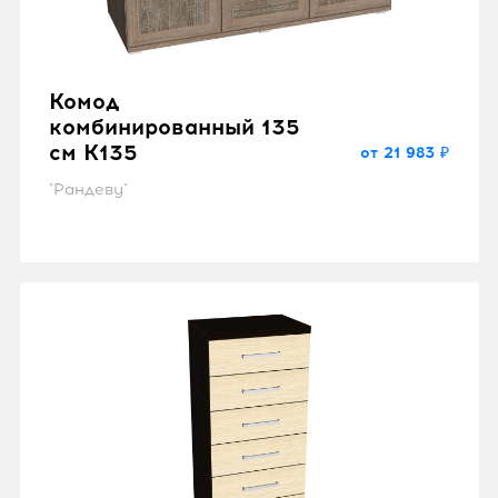
Комод
комбинированный 135
см K135
от 21 983 ₽
"Рандеву"