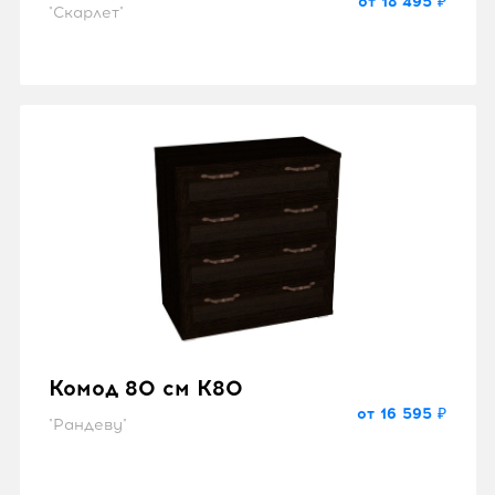
от 18 495 ₽
"Скарлет"
Комод 80 см K80
от 16 595 ₽
"Рандеву"