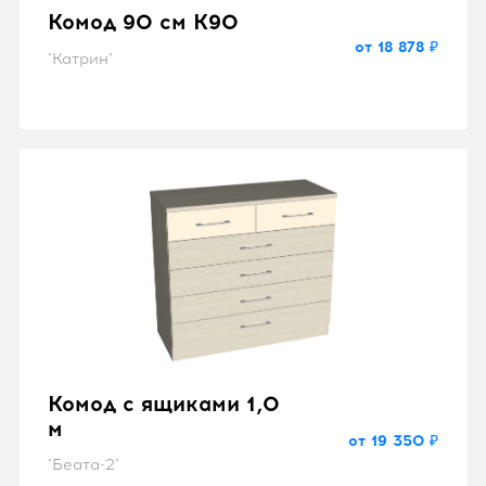
Комод 90 см K90
от 18 878 ₽
"Катрин"
Комод с ящиками 1,0
м
от 19 350 ₽
"Беата-2"