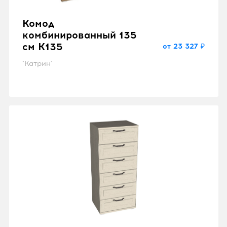
Комод
комбинированный 135
см K135
от 23 327 ₽
"Катрин"