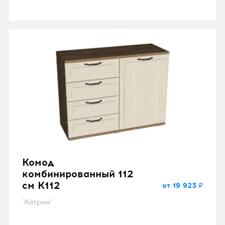
Комод
комбинированный 112
см K112
от 19 923 ₽
"Катрин"