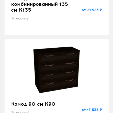
комбинированный 135
см K135
от 21 983 ₽
"Рандеву"
Комод 90 см K90
от 17 535 ₽
"Рандеву"