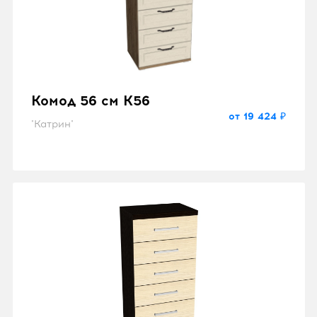
Комод 56 см K56
от 19 424 ₽
"Катрин"