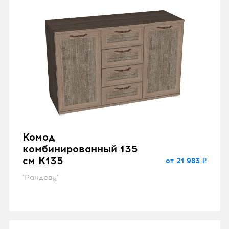
Комод
комбинированный 135
см K135
от 21 983 ₽
"Рандеву"