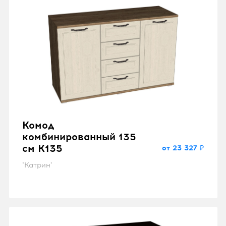
Комод
комбинированный 135
см K135
от 23 327 ₽
"Катрин"