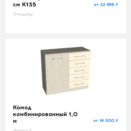
см K135
от 22 896 ₽
"Рандеву"
Комод
комбинированный 1,0
м
от 19 500 ₽
"Беата-2"