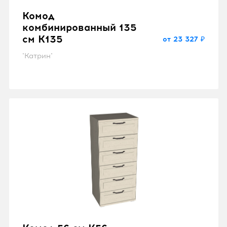
Комод
комбинированный 135
см K135
от 23 327 ₽
"Катрин"