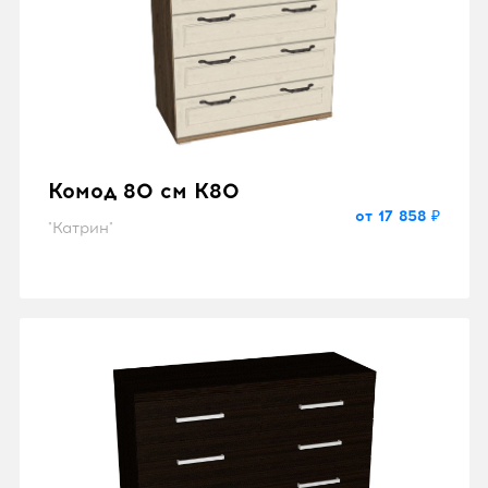
Комод 80 см K80
от 17 858 ₽
"Катрин"