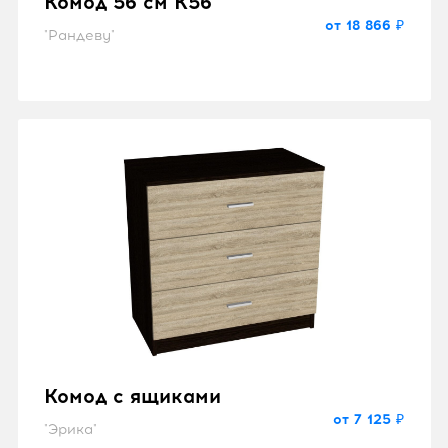
Комод 56 см K56
от 18 866 ₽
"Рандеву"
Комод с ящиками
от 7 125 ₽
"Эрика"