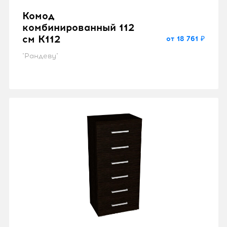
Комод
комбинированный 112
см K112
от 18 761 ₽
"Рандеву"