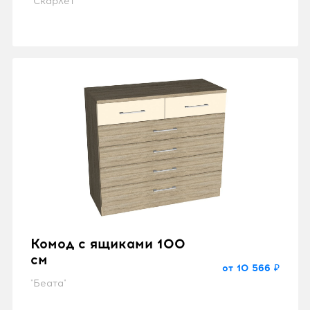
"Скарлет"
Комод с ящиками 100
см
от 10 566 ₽
"Беата"