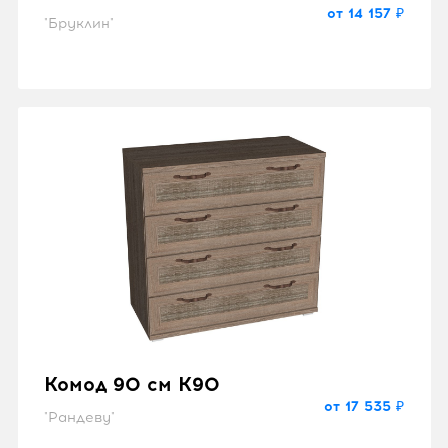
от 14 157 ₽
"Бруклин"
Комод 90 см K90
от 17 535 ₽
"Рандеву"