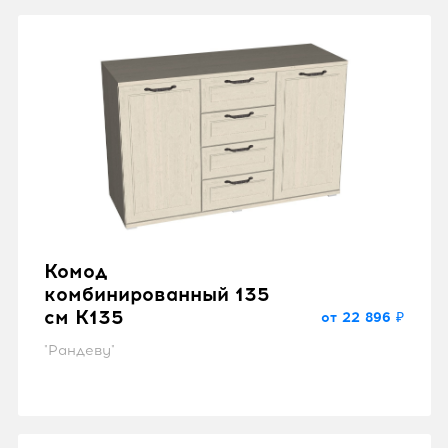
Комод
комбинированный 135
см K135
от 22 896 ₽
"Рандеву"