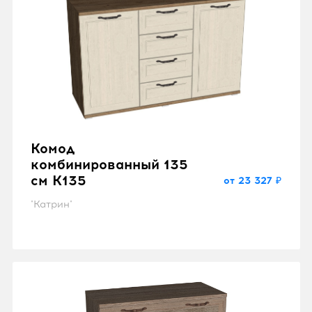
Комод
комбинированный 135
см K135
от 23 327 ₽
"Катрин"