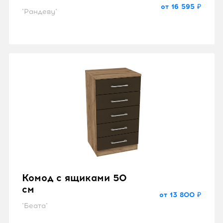
от 16 595 ₽
"Рандеву"
Комод с ящиками 50
см
от 13 800 ₽
"Беата"