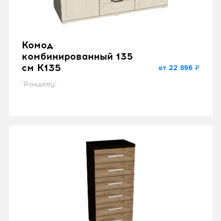
Комод
комбинированный 135
см K135
от 22 896 ₽
"Рандеву"