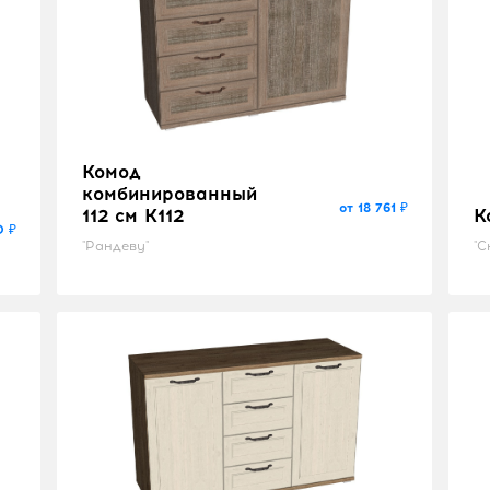
Комод
комбинированный
от 18 761 ₽
112 см K112
К
0 ₽
"Рандеву"
"С