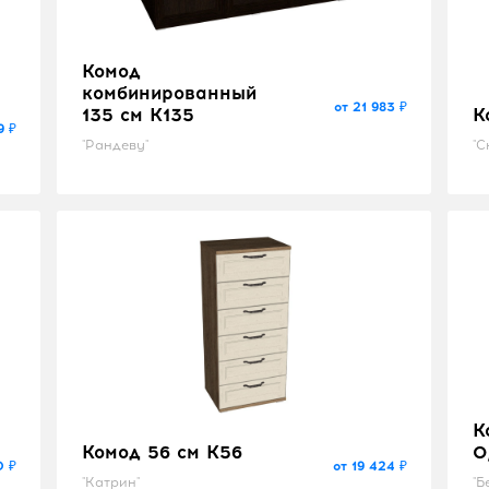
Комод
комбинированный
от 21 983 ₽
135 см K135
К
9 ₽
"Рандеву"
"С
К
Комод 56 см K56
0
0 ₽
от 19 424 ₽