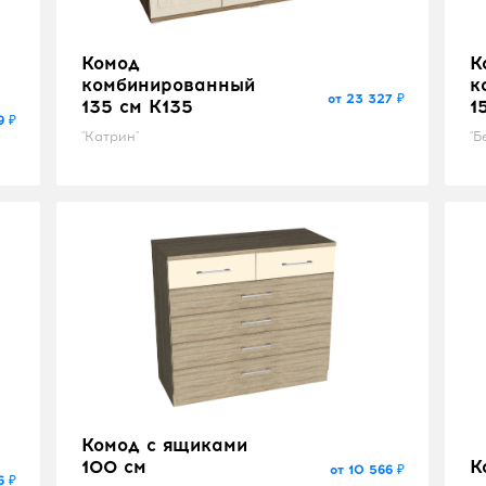
Комод
К
комбинированный
к
от 23 327 ₽
135 см K135
1
9 ₽
"Катрин"
"Б
Комод с ящиками
100 см
К
от 10 566 ₽