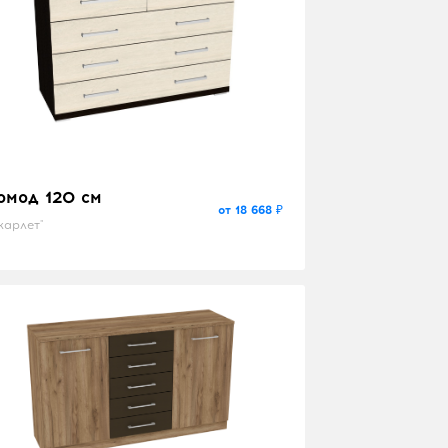
омод 120 см
от 18 668 ₽
карлет"