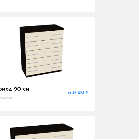
еата-2"
омод 90 см
от 17 378 ₽
карлет"