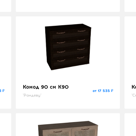
"Катрин"
"Б
Комод 90 см K90
К
8 ₽
от 17 535 ₽
"Рандеву"
"С