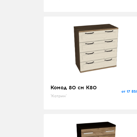
"Скарлет"
Комод 80 см K80
от 17 85
"Катрин"