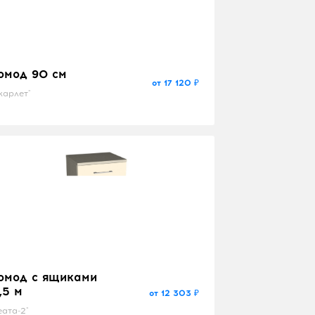
омод 90 см
от 17 120 ₽
карлет"
омод с ящиками
,5 м
от 12 303 ₽