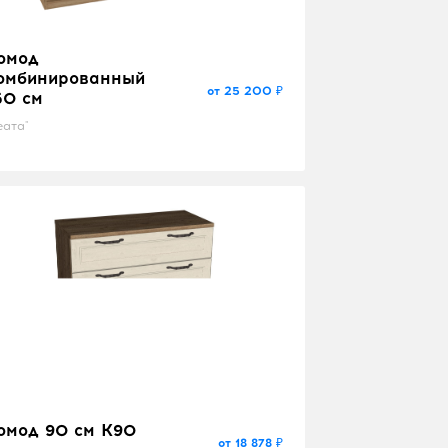
омод
омбинированный
от 25 200 ₽
50 см
еата"
омод 90 см K90