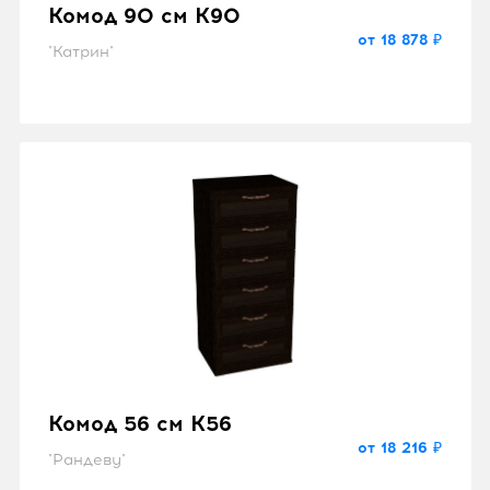
Комод 90 см K90
от 18 878 ₽
"Катрин"
Комод 56 см K56
от 18 216 ₽
"Рандеву"