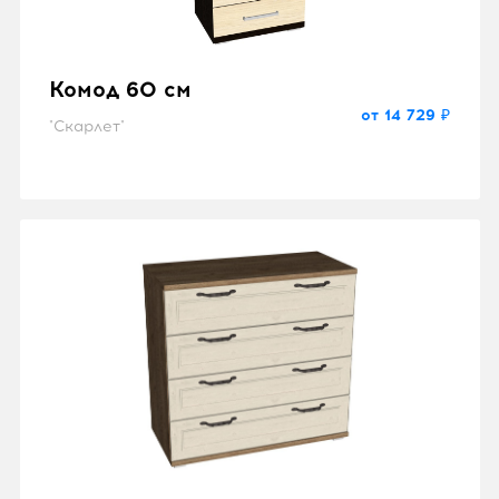
Комод 60 см
от 14 729 ₽
"Скарлет"