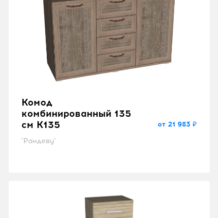
Комод
комбинированный 135
см K135
от 21 983 ₽
"Рандеву"