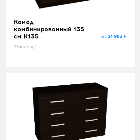
Комод
комбинированный 135
см K135
от 21 983 ₽
"Рандеву"