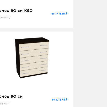
омод 90 см K90
от 17 535 ₽
андеву"
омод 90 см
от 17 378 ₽
карлет"