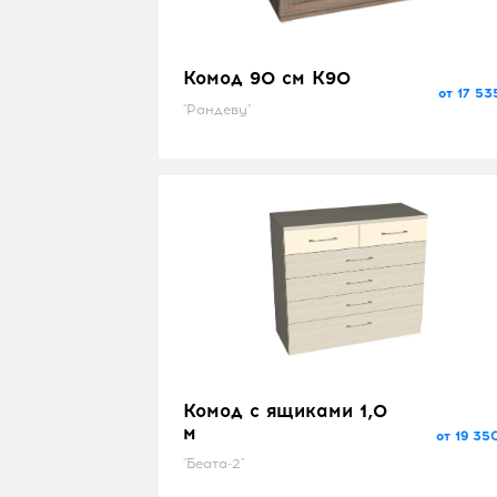
Комод 90 см K90
от 17 53
"Рандеву"
Комод с ящиками 1,0
м
от 19 35
"Беата-2"