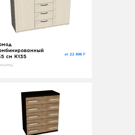
омод
омбинированный
от 22 896 ₽
35 см K135
андеву"