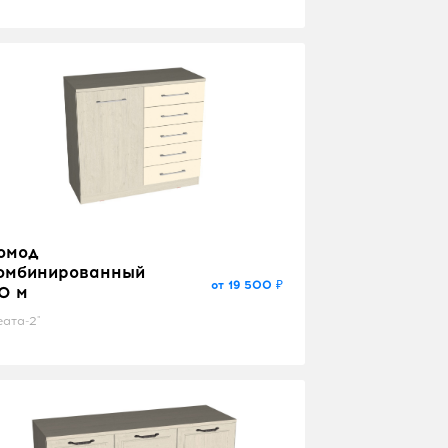
омод
омбинированный
от 19 500 ₽
,0 м
еата-2"