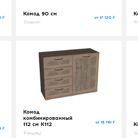
Комод 90 см
К
0 ₽
от 17 120 ₽
"Скарлет"
"Р
Комод
комбинированный
от 18 761 ₽
112 см K112
К
6 ₽
"Рандеву"
"С