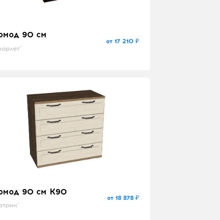
омод 90 см
от 17 210 ₽
карлет"
омод 90 см K90
от 18 878 ₽
атрин"