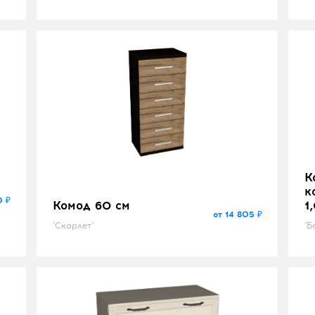
К
к
0 ₽
Комод 60 см
1
от 14 805 ₽
"Скарлет"
"Б