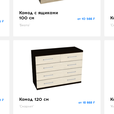
Комод с ящиками
100 см
К
от 10 566 ₽
5 ₽
"Беата"
"С
Комод 120 см
К
0 ₽
от 18 668 ₽
"Скарлет"
"К