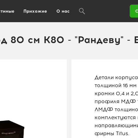
стиные
Прихожие
О нас
С
д 80 см K80 - "Рандеву" - 
Детали корпуса
толщиной 16 мм
кромки 0,4 и 2
профиля МДФ то
ЛМДФ толщиной
комплектуются
направляющими
фирмы Titus.