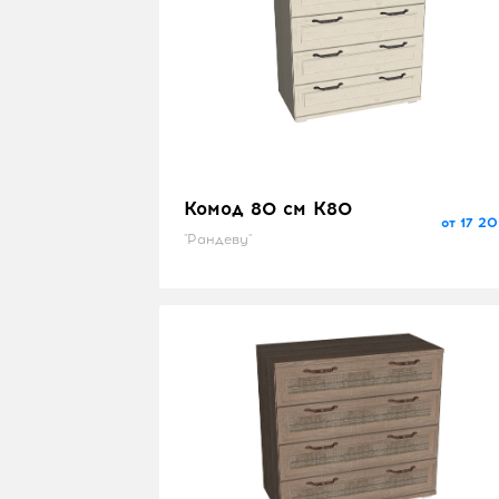
Комод 80 см K80
от 17 20
"Рандеву"