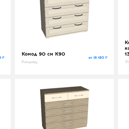
К
к
Комод 90 см K90
1
1 ₽
от 18 180 ₽
Рандеву
"Р