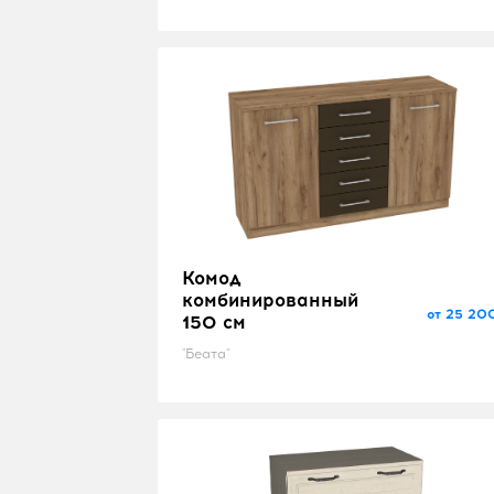
Комод
комбинированный
от 25 20
150 см
"Беата"