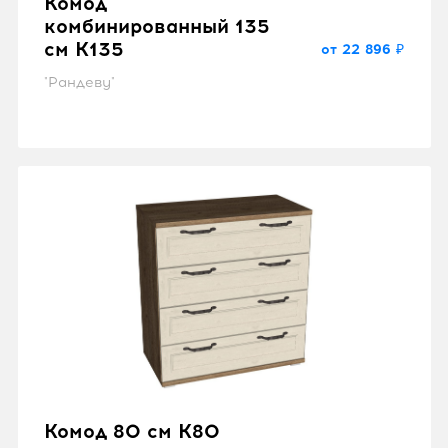
Комод
комбинированный 135
см K135
от 22 896 ₽
"Рандеву"
Комод 80 см K80