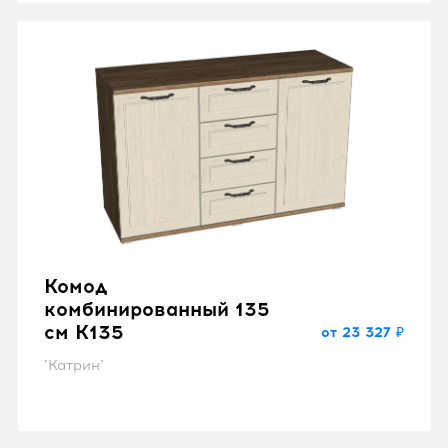
Комод
комбинированный 135
см K135
от 23 327 ₽
"Катрин"