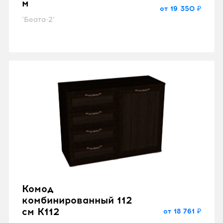
м
от 19 350 ₽
"Беата-2"
Комод
комбинированный 112
см K112
от 18 761 ₽