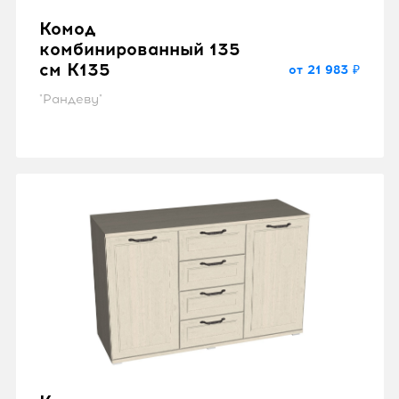
Комод
комбинированный 135
см K135
от 21 983 ₽
"Рандеву"