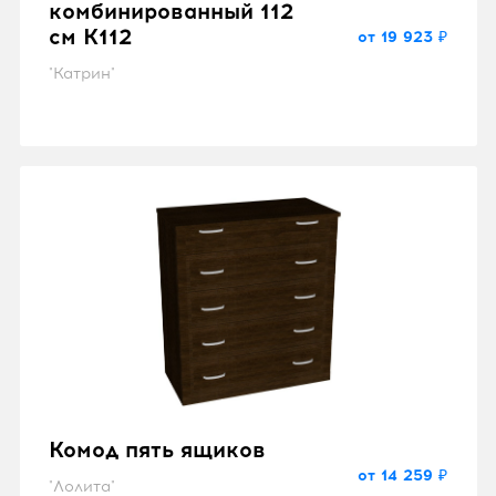
комбинированный 112
см K112
от 19 923 ₽
"Катрин"
Комод пять ящиков
от 14 259 ₽
"Лолита"